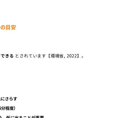
浴の目安
、
成できる
とされています【環境省, 2022】。
光にさらす
5分程度）
め、外に出ることが重要