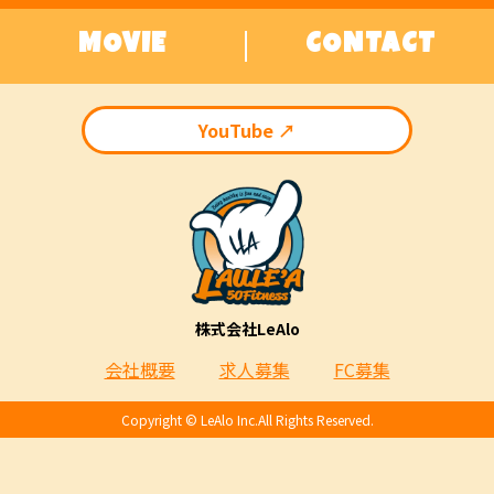
MOVIE
CONTACT
YouTube ↗︎
株式会社LeAlo
会社概要
求人募集
FC募集
Copyright ©︎ LeAlo Inc.All Rights Reserved.