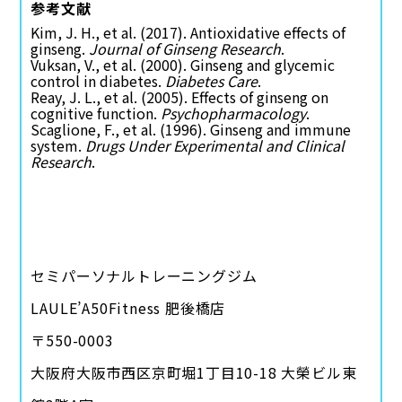
参考文献
Kim, J. H., et al. (2017). Antioxidative effects of
ginseng.
Journal of Ginseng Research
.
Vuksan, V., et al. (2000). Ginseng and glycemic
control in diabetes.
Diabetes Care
.
Reay, J. L., et al. (2005). Effects of ginseng on
cognitive function.
Psychopharmacology
.
Scaglione, F., et al. (1996). Ginseng and immune
system.
Drugs Under Experimental and Clinical
Research
.
セミパーソナルトレーニングジム
LAULE’A50Fitness 肥後橋店
〒550-0003
大阪府大阪市西区京町堀1丁目10-18 大榮ビル東