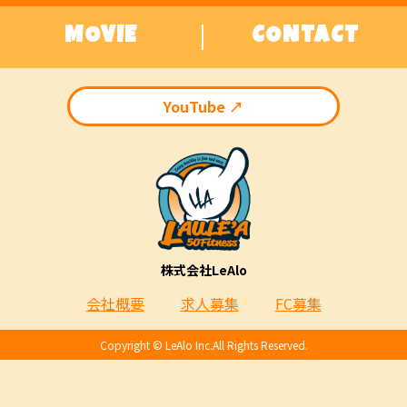
MOVIE
CONTACT
YouTube ↗︎
株式会社LeAlo
会社概要
求人募集
FC募集
Copyright ©︎ LeAlo Inc.All Rights Reserved.