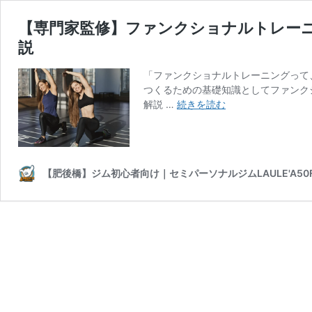
【専門家監修】ファンクショナルトレー
説
「ファンクショナルトレーニングって
つくるための基礎知識としてファンク
【専
解説 …
続きを読む
門
家
監
修】
【肥後橋】ジム初心者向け｜セミパーソナルジムLAULE'A50Fi
フ
ァ
ン
ク
シ
ョ
ナ
ル
ト
レ