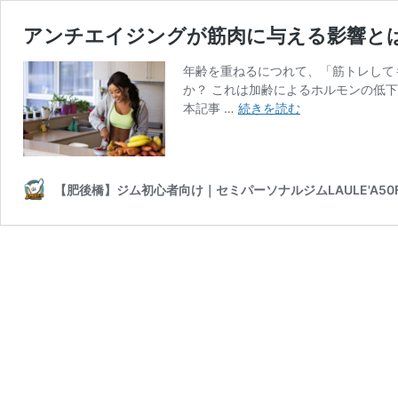
アンチエイジングが筋肉に与える影響と
年齢を重ねるにつれて、「筋トレして
か？ これは加齢によるホルモンの低
ア
本記事 …
続きを読む
ン
チ
エ
イ
【肥後橋】ジム初心者向け｜セミパーソナルジムLAULE'A50Fi
ジ
ン
グ
が
筋
肉
に
与
え
る
影